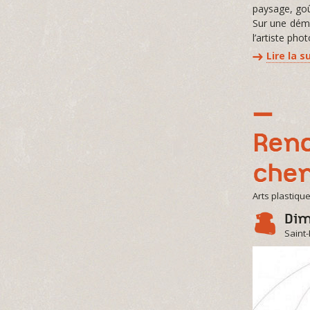
paysage, goû
Sur une déma
l’artiste ph
Lire la s
Renc
che
Arts plastiqu
Dim
Saint