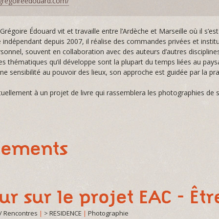
/gregoireedouard.com/
régoire Édouard vit et travaille entre l’Ardèche et Marseille où il s’est
indépendant depuis 2007, il réalise des commandes privées et institut
rsonnel, souvent en collaboration avec des auteurs d’autres discipline
Les thématiques qu’il développe sont la plupart du temps liées au pays
ne sensibilité au pouvoir des lieux, son approche est guidée par la pr
actuellement à un projet de livre qui rassemblera les photographies de 
nements
ur sur le projet EAC - Êt
/ Rencontres
|
> RESIDENCE
|
Photographie