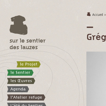
Accueil
›
Grég
sur le sentier
des lauzes
le Projet
le Sentier
les Œuvres
Agenda
l’Atelier refuge
L’été du Sentier