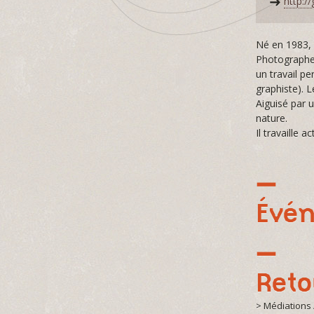
http:/
Né en 1983, G
Photographe 
un travail pe
graphiste). 
Aiguisé par u
nature.
Il travaille 
Évé
Reto
> Médiations 