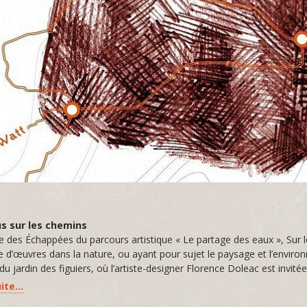
s
s sur les chemins
e des Échappées du parcours artistique « Le partage des eaux », Sur l
e d’œuvres dans la nature, ou ayant pour sujet le paysage et l’envi
du jardin des figuiers, où l’artiste-designer Florence Doleac est invit
uite…