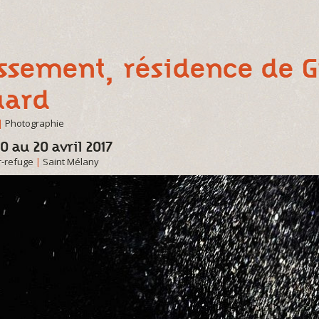
ssement, résidence de G
uard
|
Photographie
0 au 20 avril 2017
r-refuge
|
Saint Mélany