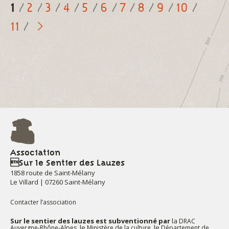
1
2
3
4
5
6
7
8
9
10
11
Association
Sur le Sentier des Lauzes
1858 route de Saint-Mélany
Le Villard | 07260 Saint-Mélany
Contacter l’association
Sur le sentier des lauzes est subventionné par
la
DRAC
, le
, le
Auvergne-Rhône-Alpes
Ministère de la culture
Département de