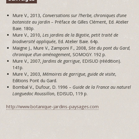
Mure V., 2013,
Conversations sur l’herbe, chroniques d’une
botaniste au jardin –
Préface de Gilles Clément, Ed. Atelier
Baie. 180p.
Mure V., 2010,
Les jardins de la Bigotie, petit traité de
biodiversité appliquée
, Ed. Atelier Baie. 64p.
Maigne J., Mure V., Zamponi F., 2008,
Site du pont du Gard,
chronique d’un aménagement
, SOMOGY. 192 p.
Mure V., 2007,
Jardins de garrigue
, EDISUD (réédition).
141p.
Mure V., 2003,
Mémoires de garrigue, guide de visite
,
Editions Pont du Gard.
Bombal V., Dufour, D. 1996 –
Guide de la France au naturel
Languedoc Roussillon
, EDISUD, 119 p.
http://www.botanique-jardins-paysages.com