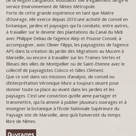
de la Région Languedoc Roussillon. Elle a également dirigé le
service Environnement de Nîmes Métropole.
Forte de cette grande expérience en tant que Maitre
d’Ouvrage, elle exerce depuis 2010 une activité de conseil en
botanique, jardins et paysages qui l’a conduite, entre autres,
à travailler sur le devenir des plantations du Canal du Midi
avec Philippe Deliau de l’agence Alep et Pousse Conseil, à
accompagner, avec Olivier Filippi, les paysagistes de l’agence
APS dans la création du jardin des Migrations au Mucem à
Marseille, ou encore à travailler sur les Trames Vertes et
Bleues des villes de Montpellier ou de Saint-Etienne avec le
collectif de paysagistes Coloco et Gilles Clément.
Que ce soit dans ses missions d’analyse, de conseil ou
d’interprétation Véronique Mure a toujours œuvré pour
donner toute sa place au vivant dans les jardins et les
paysages. C’est une conviction qu’elle aime partager et
transmettre, qui l’a amené à publier plusieurs ouvrages et à
enseigner la botanique à l’Ecole Nationale Supérieure du
Paysage site de Marseille, ainsi qu’à l’université du temps
libre de Nîmes.
Ouvrages