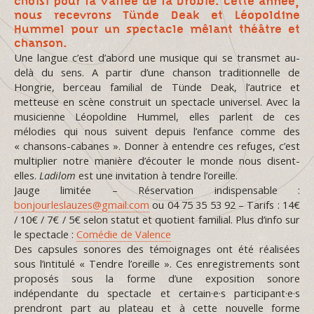
choisi pour la Vallée de la Drobie. Cette année,
nous recevrons Tünde Deak et Léopoldine
Hummel pour un spectacle mêlant théâtre et
chanson.
Une langue c’est d’abord une musique qui se transmet au-
delà du sens. A partir d’une chanson traditionnelle de
Hongrie, berceau familial de Tünde Deak, l’autrice et
metteuse en scène construit un spectacle universel. Avec la
musicienne Léopoldine Hummel, elles parlent de ces
mélodies qui nous suivent depuis l’enfance comme des
« chansons-cabanes ». Donner à entendre ces refuges, c’est
multiplier notre manière d’écouter le monde nous disent-
elles.
Ladilom
est une invitation à tendre l’oreille.
Jauge limitée – Réservation indispensable :
bonjourleslauzes@gmail.com
ou 04 75 35 53 92 – Tarifs : 14€
/ 10€ / 7€ / 5€ selon statut et quotient familial. Plus d’info sur
le spectacle :
Comédie de Valence
Des capsules sonores des témoignages ont été réalisées
sous l’intitulé « Tendre l’oreille ». Ces enregistrements sont
proposés sous la forme d’une exposition sonore
indépendante du spectacle et certain·e·s participant·e·s
prendront part au plateau et à cette nouvelle forme