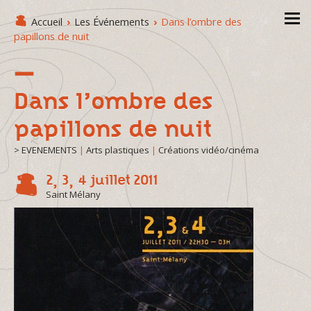
Accueil
›
Les Événements
›
Dans l’ombre des
papillons de nuit
Dans l’ombre des
papillons de nuit
> EVENEMENTS
|
Arts plastiques
|
Créations vidéo/cinéma
2, 3, 4 juillet 2011
Saint Mélany