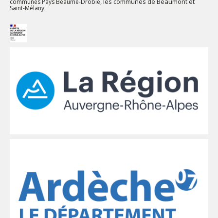
, les communes de Beaumont et
communes Pays Beaume-Drobie
.
Saint-Mélany