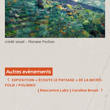
crédit visuel – Floriane Pochon
Autres evénements
EXPOSITION « ÉCOUTE LE PAYSAGE » DE LA MICRO-
FOLIE / POLINNO
[ Rencontre Labo ] Caroline Broué