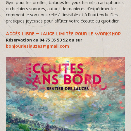
Gym pour les oreilles, balades les yeux fermés, cartophonies
ou herbiers sonores, autant de manières d’expérimenter
comment le son nous relie à l’invisible et à l’inattendu. Des
pratiques joyeuses pour affûter votre écoute au quotidien.
ACCÈS LIBRE – JAUGE LIMITÉE POUR LE WORKSHOP
Réservation au 04 75 35 53 92 ou sur
bonjourleslauzes@gmail.com