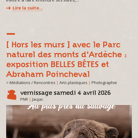
Lire la suite…
[ Hors les murs ] avec le Parc
naturel des monts d'Ardèche :
exposition BELLES BÊTES et
Abraham Poincheval
> Médiations / Rencontres
|
Arts plastiques
|
Photographie
vernissage samedi 4 avril 2026
PNR
|
Jaujac