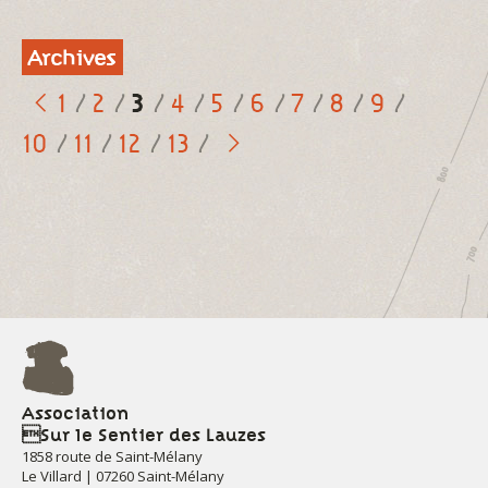
Archives
3
1
2
4
5
6
7
8
9
10
11
12
13
Association
Sur le Sentier des Lauzes
1858 route de Saint-Mélany
Le Villard | 07260 Saint-Mélany