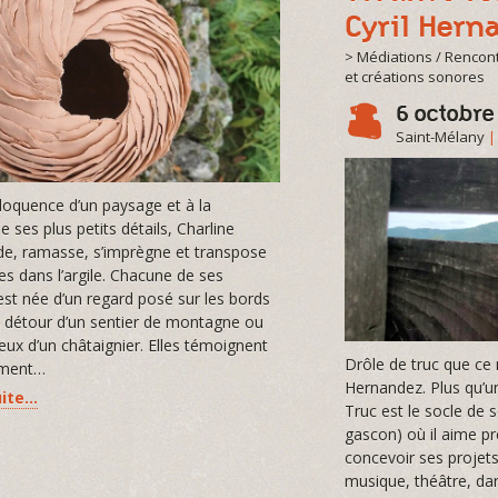
Cyril Hern
> Médiations / Rencon
et créations sonores
6 octobre
Saint-Mélany
éloquence d’un paysage et à la
e ses plus petits détails, Charline
e, ramasse, s’imprègne et transpose
es dans l’argile. Chacune de ses
st née d’un regard posé sur les bords
au détour d’un sentier de montagne ou
eux d’un châtaignier. Elles témoignent
Drôle de truc que ce 
ement…
Hernandez. Plus qu’u
uite…
Truc est le socle de so
gascon) où il aime pr
concevoir ses projet
musique, théâtre, dan