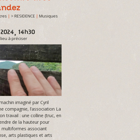
andez
tres
|
> RESIDENCE
|
Musiques
 2024, 14h30
|
lieu à préciser
machin imaginé par Cyril
ne compagnie, l’association La
n travail : une colline (truc, en
endre de la hauteur pour
s multiformes associant
se, arts plastiques et arts