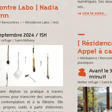
numériques. Ses œuvr
ontre Labo ] Nadia
ses…
Lire la suite…
ann
/ Rencontres
|
> Résidence Labo
|
Arts
septembre 2024 / 15H
r refuge
|
Saint-Mélany
[ Résidenc
Appel à c
> Médiations / Rencon
plastiques
Avant le 
minuit
Atelier refuge
|
Saint-
ann déploie sa pratique à travers
formes pour transcrire des sensations,
 contemplation et à la flânerie. Elle
s propres outils à partir d’éléments