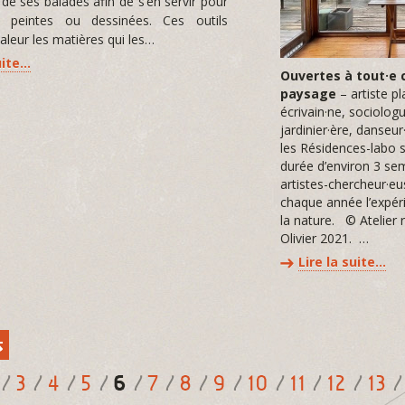
 de ses balades afin de s’en servir pour
 peintes ou dessinées. Ces outils
aleur les matières qui les…
uite…
Ouvertes à tout·e 
paysage
– artiste pl
écrivain·ne, sociolog
jardinier·ère, danseur
les Résidences-labo 
durée d’environ 3 sem
artistes-chercheur·e
chaque année l’expér
la nature. © Atelier 
Olivier 2021. …
Lire la suite…
s
6
3
4
5
7
8
9
10
11
12
13