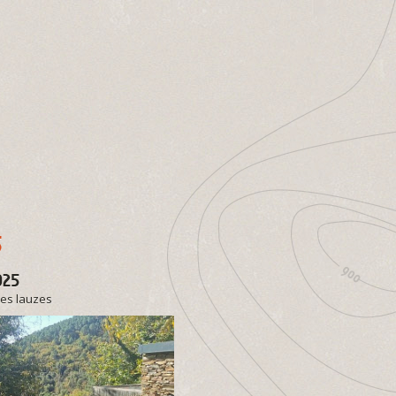
5
025
des lauzes