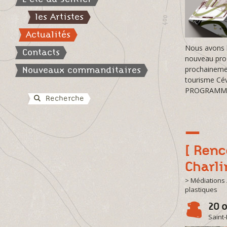
les Artistes
Actualités
Nous avons le
Contacts
nouveau prog
Nouveaux commanditaires
prochainement
tourisme Cév
PROGRAMME
Recherche
[ Renc
Charli
> Médiations 
plastiques
20 o
Saint