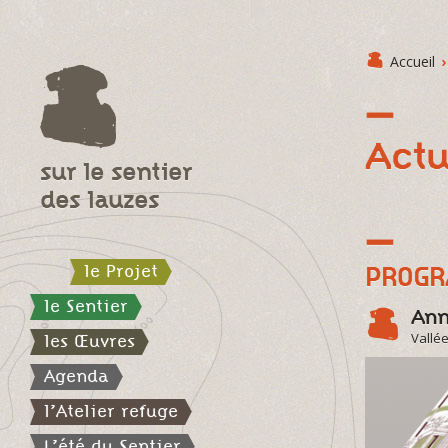
Accueil
›
Actu
sur le sentier
des lauzes
le Projet
PROGR
le Sentier
Ann
Vallée
les Œuvres
Agenda
l’Atelier refuge
L’été du Sentier