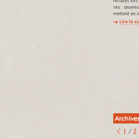
récoltés lors
ses œuvres
mettent en v
Lire la s
Archive
1
2