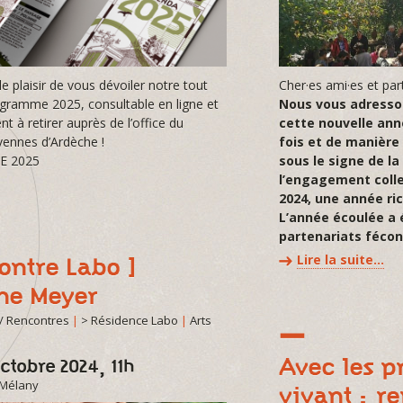
 plaisir de vous dévoiler notre tout
Cher·es ami·es et par
ramme 2025, consultable en ligne et
Nous vous adresso
 à retirer auprès de l’office du
cette nouvelle ann
ennes d’Ardèche !
fois et de manière
 2025
sous le signe de la
l’engagement colle
2024, une année ri
L’année écoulée a
partenariats féco
Lire la suite…
ontre Labo ]
ne Meyer
/ Rencontres
|
> Résidence Labo
|
Arts
Avec les p
ctobre 2024, 11h
-Mélany
vivant : r