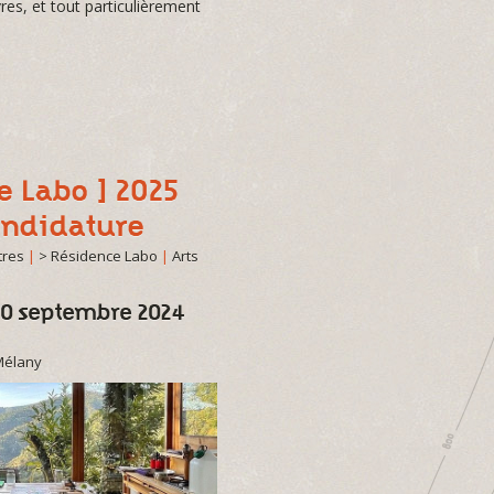
es, et tout particulièrement
e Labo ] 2025
andidature
tres
|
> Résidence Labo
|
Arts
30 septembre 2024
Mélany