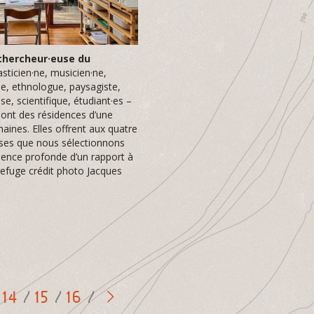
chercheur·euse du
asticien·ne, musicien·ne,
ue, ethnologue, paysagiste,
·se, scientifique, étudiant·es –
sont des résidences d’une
aines. Elles offrent aux quatre
uses que nous sélectionnons
ience profonde d’un rapport à
refuge crédit photo Jacques
14
15
16