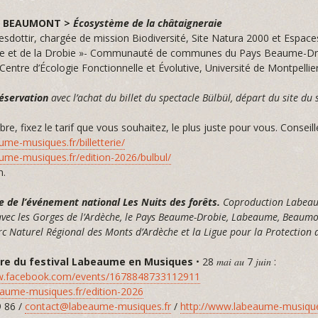
30 BEAUMONT >
Écosystème de la châtaigneraie
esdottir, chargée de mission Biodiversité, Site Natura 2000 et Espaces
e et de la Drobie »- Communauté de communes du Pays Beaume-Dro
Centre d’Écologie Fonctionnelle et Évolutive, Université de Montpellie
réservation
avec l’achat du billet du spectacle Bülbül, départ du site du
libre, fixez le tarif que vous souhaitez, le plus juste pour vous. Conseil
ume-musiques.fr/billetterie/
aume-musiques.fr/edition-2026/bulbul/
n.
e de l’événement national Les Nuits des forêts.
Coproduction Labeau
vec les Gorges de l’Ardèche, le Pays Beaume-Drobie, Labeaume, Beaumont
rc Naturel Régional des Monts d’Ardèche et la Ligue pour la Protection 
dre du festival Labeaume en Musiques
• 28 𝑚𝑎𝑖 𝑎𝑢 7 𝑗𝑢𝑖𝑛 :
w.facebook.com/events/1678848733112911
eaume-musiques.fr/edition-2026
9 86 /
contact@labeaume-musiques.fr
/
http://www.labeaume-musique