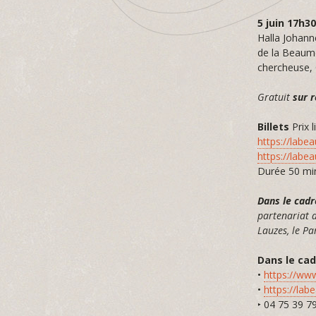
5 juin 17h
Halla Johann
de la Beaum
chercheuse, 
Gratuit
sur 
Billets
Prix 
https://labea
https://labe
Durée 50 mi
Dans le cadr
partenariat a
Lauzes, le Pa
Dans le ca
•
https://ww
•
https://lab
‣ 04 75 39 7