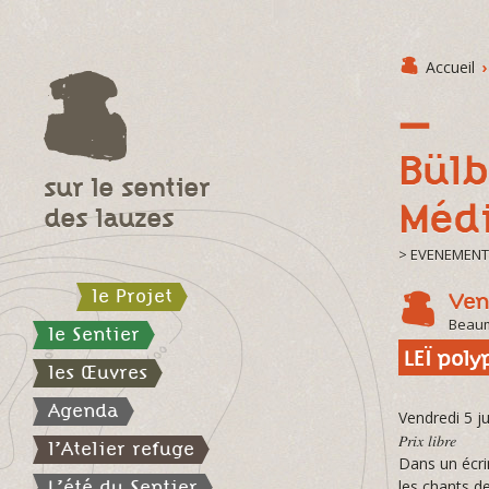
Accueil
›
Bülb
sur le sentier
Médi
des lauzes
> EVENEMEN
le Projet
Ven
Beau
le Sentier
LEÏ poly
les Œuvres
Agenda
Vendredi 5 j
𝑃𝑟𝑖𝑥 𝑙𝑖𝑏𝑟𝑒
l’Atelier refuge
Dans un écri
L’été du Sentier
les chants d