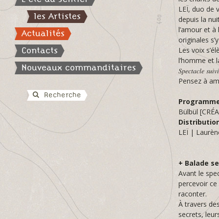
LEÏ, duo de 
les Artistes
depuis la nui
l’amour et à
Actualités
originales s’
Contacts
Les voix s’él
l’homme et l
Nouveaux commanditaires
𝑆𝑝𝑒𝑐𝑡𝑎𝑐𝑙𝑒 𝑠𝑢𝑖𝑣
Pensez à ame
Recherche
Programm
Bülbül [CRÉ
Distributio
LEÏ | Laurèn
+ Balade se
Avant le spec
percevoir ce
raconter.
À travers de
secrets, leur