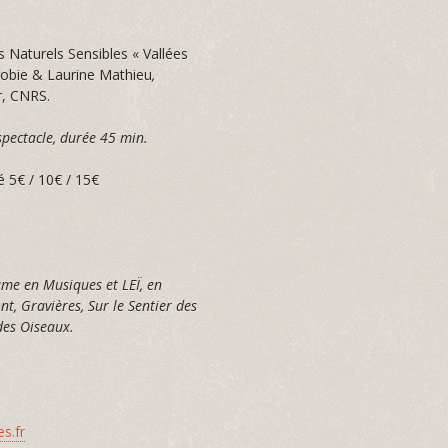
 Naturels Sensibles « Vallées
bie & Laurine Mathieu
,
r, CNRS.
 spectacle, durée 45 min.
lé 5€ / 10€ / 15€
me en Musiques et LEÏ, en
, Gravières, Sur le Sentier des
des Oiseaux.
s.fr