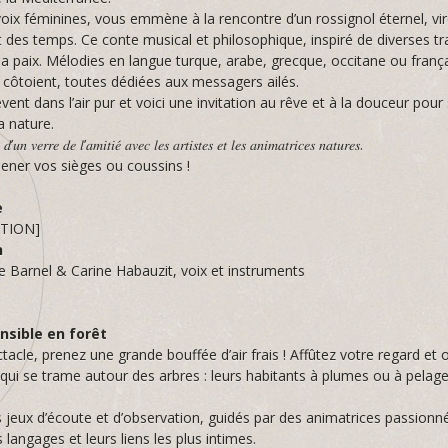
voix féminines, vous emmène à la rencontre d’un rossignol éternel, vi
t des temps. Ce conte musical et philosophique, inspiré de diverses tr
 la paix. Mélodies en langue turque, arabe, grecque, occitane ou franç
y côtoient, toutes dédiées aux messagers ailés.
èvent dans l’air pur et voici une invitation au rêve et à la douceur pour s
a nature.
 𝑑’𝑢𝑛 𝑣𝑒𝑟𝑟𝑒 𝑑𝑒 𝑙’𝑎𝑚𝑖𝑡𝑖𝑒́ 𝑎𝑣𝑒𝑐 𝑙𝑒𝑠 𝑎𝑟𝑡𝑖𝑠𝑡𝑒𝑠 𝑒𝑡 𝑙𝑒𝑠 𝑎𝑛𝑖𝑚𝑎𝑡𝑟𝑖𝑐𝑒𝑠 𝑛𝑎𝑡𝑢𝑟𝑒𝑠.
ner vos sièges ou coussins !
e
ATION]
n
e Barnel & Carine Habauzit, voix et instruments
nsible en forêt
tacle, prenez une grande bouffée d’air frais ! Affûtez votre regard et 
 qui se trame autour des arbres : leurs habitants à plumes ou à pelage
s jeux d’écoute et d’observation, guidés par des animatrices passionn
s langages et leurs liens les plus intimes.