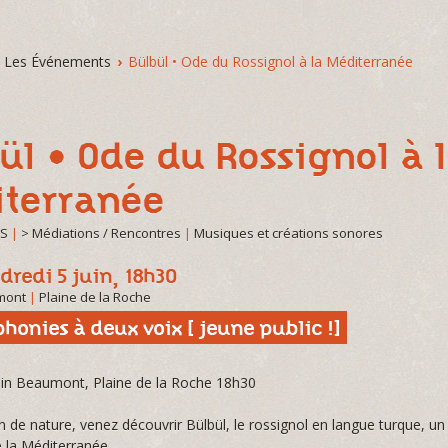
Les Événements
›
Bülbül • Ode du Rossignol à la Méditerranée
ül • Ode du Rossignol à 
terranée
TS
|
> Médiations / Rencontres
|
Musiques et créations sonores
dredi 5 juin, 18h30
mont
|
Plaine de la Roche
phonies à deux voix [ jeune public !]
uin Beaumont, Plaine de la Roche 18h30
n de nature, venez découvrir Bülbül, le rossignol en langue turque, u
e la Méditerranée.