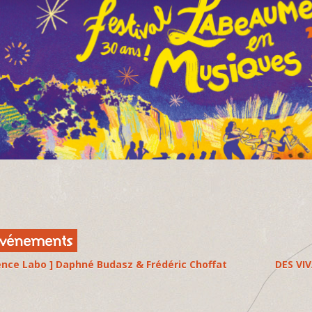
evénements
ence Labo ] Daphné Budasz & Frédéric Choffat
DES VI