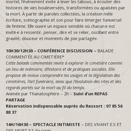
mortel, l’événement invite à lever les tabous, à écouter des
histoires de vies bouleversées, transformées ou apaisées par
la mort. À partir de paroles collectées, la création mêle
écriture, scénographie et son pour faire émerger l’universel
de l’intime. Elle ouvre un espace sensible où chacun·e est
invité·e à ressentir, penser, dire et se relier, oscillant entre
gravité, douceur et moments de joie partagée.
10H30/12H30 –
CONFÉRENCE DISCUSSION –
BALADE
COMMENTÉE AU CIMETIÈRE*
Cette balade commentée invite à explorer le cimetière comme
un lieu de mémoire, d’histoire et de pratiques sociales. Elle
propose de mieux comprendre les usages et la législation des
cimetières, l’art funéraire, ainsi que l’évolution des rites et des
regards portés sur la mort au fil du temps
.
Animée par Thanatosphère – 2h –
Suivi d’un REPAS
PARTAGE
Réservation indispensable auprès du Ressort : 07 85 56
88 37
14H/16H30 –
SPECTACLE INTIMISTE
– DES VIVANT.E.S ET
DES MORT.E.S (la cure)