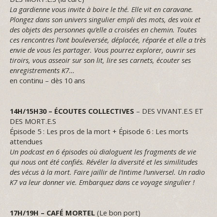
La gardienne vous invite à boire le thé. Elle vit en caravane.
Plongez dans son univers singulier empli des mots, des voix et
des objets des personnes qu’elle a croisées en chemin. Toutes
ces rencontres l’ont bouleversée, déplacée, réparée et elle a très
envie de vous les partager. Vous pourrez explorer, ouvrir ses
tiroirs, vous asseoir sur son lit, lire ses carnets, écouter ses
enregistrements K7…
en continu – dès 10 ans
14H/15H30 –
ÉCOUTES COLLECTIVES
– DES VIVANT.E.S ET
DES MORT.E.S
Épisode 5 : Les pros de la mort + Épisode 6 : Les morts
attendues
Un podcast en 6 épisodes où dialoguent les fragments de vie
qui nous ont été confiés. Révéler la diversité et les similitudes
des vécus à la mort. Faire jaillir de l’intime l’universel. Un radio
K7 va leur donner vie. Embarquez dans ce voyage singulier !
17H/19H –
CAFÉ MORTEL
(Le bon port)