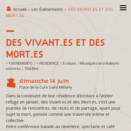
Accueil
›
Les Événements
›
DES VIVANT.ES ET DES
MORT.ES
DES VIVANT.ES ET DES
MORT.ES
> EVENEMENTS
|
> RESIDENCE
|
Ecriture
|
Musiques et créations
sonores
|
Théâtre
dimanche 14 juin
Place de la Cure Saint-Mélany
Dans la continuité de leur résidence d’écriture à l’atelier
refuge en janvier, des Vivant·es et des Mort·es, c’est une
journée de rencontres, de récits et de partage, ayant pour
sujet la mort, pensée comme une traversée intime et
collective.
Entre conférence-balade au cimetière, spectacle et café