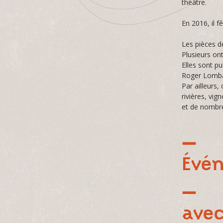
théâtre.
En 2016, il f
Les pièces d
Plusieurs ont
Elles sont pu
Roger Lombar
Par ailleurs,
rivières, vig
et de nombre
Évé
avec