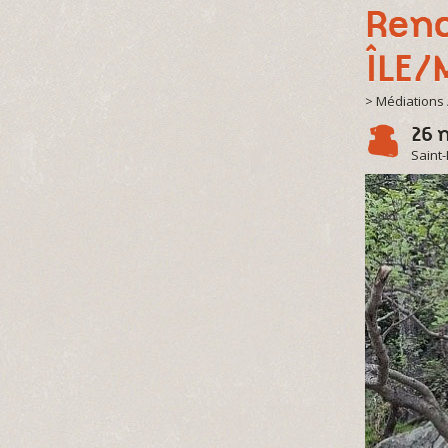
Renc
ÎLE/
> Médiations 
26 
Saint