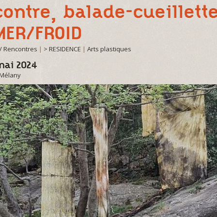
ontre, balade-cueillette
MER/FROID
/ Rencontres
|
> RESIDENCE
|
Arts plastiques
mai 2024
-Mélany