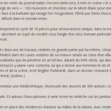
on les mots du journal italien
Corriere della sera
, il met en scène « le
argé de sens » : 100 musiciens et choristes sur le Mont-Blanc pour inv
 face à la barbarie qui ravage l’ex-Yougoslavie. Filmé par Denis Ducroz
t diffusé dans le monde entier.
ntreprend un cycle de 10 pièces pour acteur/actrice unique, dans la trad
abordant un sujet de société sous l’angle d’un vécu humain particulier
rsel.
ès deux ans de travaux, réalisés en grande partie par lui-même, s’ins
n théâtre dans les caves voûtées de sa maison située au cœur d’un vill
oublante que de pénétrer en un tel lieu, datant du XVIè siècle, qui abr
ionysos y plane sans conteste, lui qui a donné aux hommes le vin et l
ts et de la scène, écrit Brigitte Purkhardt, dans un dossier consacré à
tréal, Québec.)
constitue une théâtrothèque, réunissant des œuvres de 300 auteurs c
nvite 33 auteurs francophones à venir écrire en Ardèche sur les peintu
et en place des résidences d’auteur au milieu de la nature, avec resti