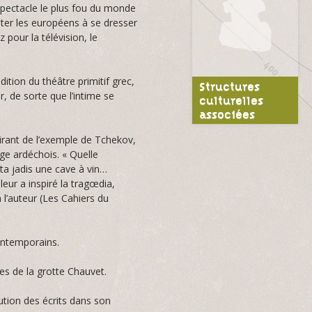
 spectacle le plus fou du monde
iter les européens à se dresser
 pour la télévision, le
ition du théâtre primitif grec,
Structures
, de sorte que l’intime se
culturelles
associées
pirant de l’exemple de Tchekov,
age ardéchois. « Quelle
ita jadis une cave à vin…
eur a inspiré la tragœdia,
 l’auteur (Les Cahiers du
ontemporains.
res de la grotte Chauvet.
tution des écrits dans son