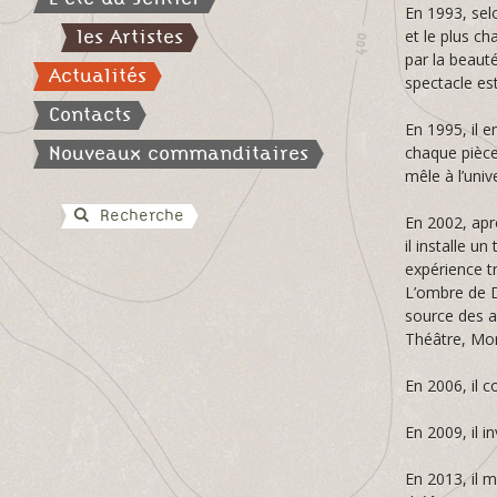
En 1993, sel
les Artistes
et le plus ch
par la beauté
Actualités
spectacle es
Contacts
En 1995, il e
Nouveaux commanditaires
chaque pièce 
mêle à l’unive
Recherche
En 2002, apr
il installe u
expérience tr
L’ombre de D
source des ar
Théâtre, Mon
En 2006, il 
En 2009, il i
En 2013, il m