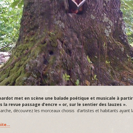
rdot met en scène une balade poétique et musicale à partir 
s la revue passage d’encre « or, sur le sentier des lauzes ».
marche, découvrez les morceaux choisis d’artistes et habitants ayant la
uite…