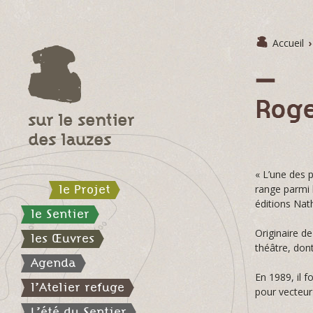
Accueil
›
Rog
sur le sentier
des lauzes
« L’une des p
le Projet
range parmi 
éditions Nat
le Sentier
Originaire d
les Œuvres
théâtre, don
Agenda
En 1989, il f
l’Atelier refuge
pour vecteur
L’été du Sentier