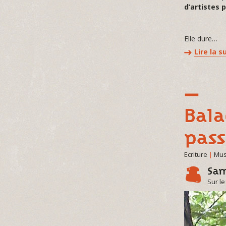
d’artistes
Elle dure…
Lire la s
Bala
pass
Ecriture
|
Mus
Sam
Sur le